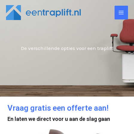
Ga
naar
de
inhoud
De verschillende opties voor een traplift
Vraag gratis een offerte aan!
En laten we direct voor u aan de slag gaan