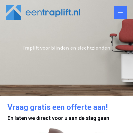
Ga
naar
de
inhoud
Traplift voor blinden en slechtzienden
Vraag gratis een offerte aan!
En laten we direct voor u aan de slag gaan