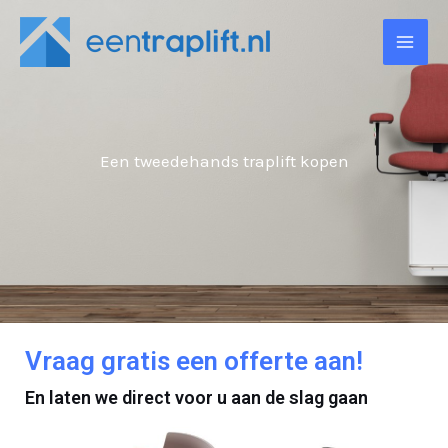
Ga
naar
de
inhoud
Een tweedehands traplift kopen
Vraag gratis een offerte aan!
En laten we direct voor u aan de slag gaan